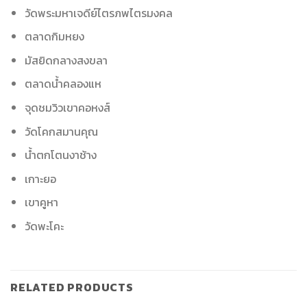
วัดพระมหาเจดีย์ไตรภพไตรมงคล
ตลาดกิมหยง
มัสยิดกลางสงขลา
ตลาดน้ำคลองแห
จุดชมวิวเขาคอหงส์
วัดโคกสมานคุณ
น้ำตกโตนงาช้าง
เกาะยอ
เขาคูหา
วัดพะโคะ
RELATED PRODUCTS